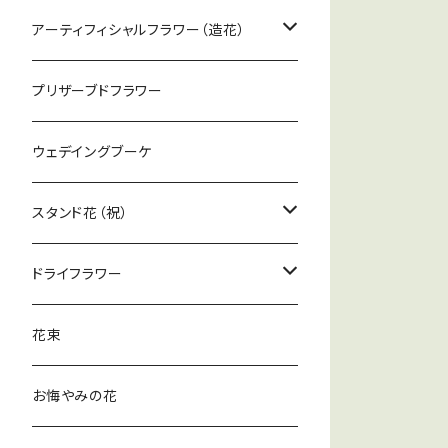
大型アレンジ
アーティフィシャルフラワー（造花）
お悔やみの花
アレンジメント（花器付）
プリザーブドフラワー
お祝いの花
花束
ウェデイングブーケ
お仏壇用アレンジ（器付）
スタンド花（祝）
スタンド花（祝）
ドライフラワー
スタンド花（仏）
アレンジ（器付）
花束
花束
お悔やみの花