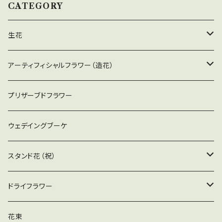
す。 ワイズスタイルのスタンド花は、日持ちの良さ
CATEGORY
も特徴です。開店日一日だけでなく、水を足して
もらえれば１週間程度飾っていただけるアレン
生花
ジです。
大型アレンジ
アーティフィシャルフラワー（造花）
お悔やみの花
アレンジメント（花器付）
プリザーブドフラワー
お祝いの花
花束
ウェデイングブーケ
お仏壇用アレンジ（器付）
スタンド花（祝）
スタンド花（祝）
ドライフラワー
スタンド花（仏）
アレンジ（器付）
花束