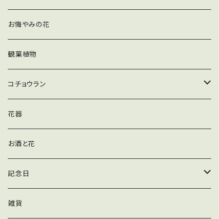
花束
お悔やみの花
観葉植物
コチョウラン
胡蝶蘭_白
花器
お酒と花
記念日
誕生日
雑貨