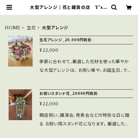
大型アレンジ | 花と雑貨の店 Y's S
tyle
HOME
生花
大型アレンジ
生花アレンジ_20,000円税別
¥22,000
季節に合わせて、厳選した花材を使った華やか
な大型アレンジは、 お祝い事や、お誕生日、クリ
スマスなど、特別な日をお祝いする贈り物におす
すめです。 大切な人への感謝の気持ちや、おめ
お祝いスタンド花_20000円税別
でとうのお言葉をお花とともに贈りましょう。 専
¥22,000
属デザイナーが、心を込めて丁寧にお作りしま
す。 ＊季節によってお花の種類は変わります。 花
開店祝い、講演会、発表会などの特別な日に贈
材の指定がある場合は、１週間以上前に お申込
る お祝い用スタンド花になります。 厳選した花
み願います。
材と季節の花を使って、 華やかに仕上げていま