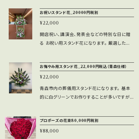
することは可能です。
お祝いスタンド花_20000円税別
¥22,000
開店祝い、講演会、発表会などの特別な日に贈
る お祝い用スタンド花になります。 厳選した花
材と季節の花を使って、 華やかに仕上げていま
す。 ワイズスタイルのスタンド花は、日持ちの良さ
お悔やみ用スタンド花_22,000円税込（青森仕様）
も特徴です。開店日一日だけでなく、水を足して
¥22,000
もらえれば１週間程度飾っていただけるアレン
ジです。
青森市内の葬儀用スタンド花になります。 基本
的に白グリーンでお作りすることが多いですが、
色を入れてほしい場合には、 ご希望をお伝えく
ださい。 スタンド用立て札（500円）、持込料（60
プロポーズの花束80,000円税別
0円）、配達料すべて込みの値段になります。
¥88,000