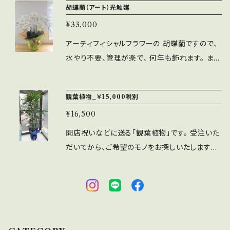
胡蝶蘭（アート）光触媒
も可能ですが、その場合は別途送料等がかかる
¥33,000
ため、 お電話（017-718-3787）にて事前にお問
合せ願います。
アーティフィシャルフラワーの 胡蝶蘭ですので、
水やり不要、管理が楽で、 何年も飾れます。 ま
た、光触媒加工しているので、光に反応して、 室
内の空気の清浄効果があります！ 注文いただい
観葉植物_￥15,000税別
てからの発注になりますので、 約１週間居所の
¥16,500
お時間いただく場合がございます。 まずはお問
合わせください(^^) 花径１０㎝ サイズW 65 ×
開店祝いなどに送る「観葉植物」です。 受注いた
H 85、陶器花器付き、重量５キロ
だいてから、ご希望のモノをお探しいたしますの
で、 日にちに余裕を持ってご注文ください。 近隣
地域への配達のみ承ります。 （日にちが迫ってい
る場合には、電話連絡いただけると、すぐに手
配・入荷できることがあります） 青森市内（浪
岡・荒川等、浅虫エリアを除く）配達料込の値段