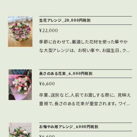
記載願います。 （ご希望の色合いでの花材の入
お花とお酒の両方を味わえる、特別なギフトで
荷状況確認次第、こちらからご連絡させていただ
す。 お花はプリザーブドフラワー★のため、記念
生花アレンジ_20,000円税別
きます）
に残せるギフトとなります。 ★生花を長期保存
¥22,000
できるように加工したお花 赤系／ピンク系／オ
レンジ系／白・グリーン系で、希望の希望の色合
季節に合わせて、厳選した花材を使った華やか
いをお伝えください。 ※20歳未満の方の飲酒
な大型アレンジは、 お祝い事や、お誕生日、クリ
は、法律で禁止されています
スマスなど、特別な日をお祝いする贈り物におす
すめです。 大切な人への感謝の気持ちや、おめ
長さのある花束_6,000円税別
でとうのお言葉をお花とともに贈りましょう。 専
¥6,600
属デザイナーが、心を込めて丁寧にお作りしま
す。 ＊季節によってお花の種類は変わります。 花
卒業、送別など、人前でお渡しする際に、 見映え
材の指定がある場合は、１週間以上前に お申込
重視で、長さのある花束が重宝されます。 ワイズ
み願います。
スタイルの花束は、花材重視で、 長持ちする良質
なお花をお入れしています。 特に色合いなどに
お悔やみ用アレンジ_6000円税別
ご指定がある場合は、お日にちに余裕をもってご