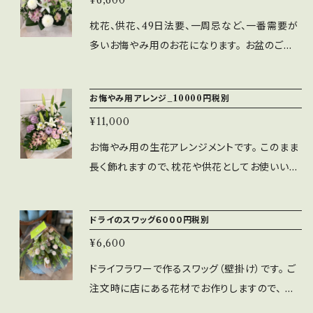
¥6,600
注文いただけますと、 ご希望の雰囲気でのお作
りも可能です。詳細をお知らせください。
枕花、供花、49日法要、一周忌など、一番需要が
多いお悔やみ用のお花になります。 お盆のご自
宅用アレンジなどにも、日持ちがして飾りやすい
ので、重宝します。 白を基調に、ピンク系の色を
お悔やみ用アレンジ_10000円税別
入れてお作りすることが多いですが、宗派によっ
¥11,000
ては白グリーンというところもあるため、ご要望
に応じてお作りできます。 お急ぎの場合には、電
お悔やみ用の生花アレンジメントです。 このまま
話（017-718-3787）もいただけますと、すぐに手
長く飾れますので、枕花や供花としてお使いいた
配させていただきます。 立て札を付けることも可
だけます。 また四十九日、命日、法事の花などの
能です。その場合も詳細お知らせください。
贈り物としても お使いいただけます。6~9月の青
ドライのスワッグ６０００円税別
森市外への配送に関しては、クール便最大サイ
¥6,600
ズ（１２０）になりますので、若干アレンジのサイ
ズが小さく（高さ50㎝位）なりますが何卒よろし
ドライフラワーで作るスワッグ（壁掛け）です。 ご
くお願い致します。 立て札を立てることも可能で
注文時に店にある花材でお作りしますので、 全
す。
く同じではありませんが、 似た雰囲気でお作り