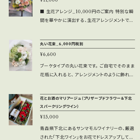
¥11,000
確認願います。
■ 生花アレンジ_10,000円のご案内 特別な瞬
間を華やかに演出する、生花アレンジメントで
す。上質な花材を厳選し、鮮やかな色合いで仕上
げたこちらのアレンジメントは、贈り物や大切な
丸い花束_6,000円税別
イベントにぴったりのアイテムです。 この生花ア
¥6,600
レンジメントは、季節ごとに異なる花々を使用
し、楽しさと美しさを兼ね備えています。花々の
ブーケタイプの丸い花束です。 ご自宅でそのまま
持つエネルギーが、見る人の心を軽やかにし、素
花瓶に入れると、 アレンジメントのように飾れ、
敵な空間を創出します。 特別なお祝い事に、ぜ
贈り物やインテリアにも最適です。 誕生日や記
ひご利用ください。 お礼やお祝いのシーンで、心
念日、お祝い事のプレゼントや ちょっとしたお礼
花とお酒のマリアージュ（プリザーブドフラワー＆下北
温まるメッセージを添えて、大切な方に喜んでい
にと、重宝する花束です。 厳選した花材で、プロ
スパークリングワイン）
ただけること間違いなしです！ 季節に応じて、花
のフラワーデザイナーが 丁寧に仕上げていま
の種類が変わりますので、お色目の希望などが
¥15,000
す。 ご注文の際は、①赤系②ピンク系③黄色オレ
ありましたら、お知らせ願います。（時期によって
ンジ系④お任せのいずれかをお選び願います。
青森県下北にあるサンマモルワイナリーの、厳選
は、ご用意できないお花もございます）
それ以外の色合いをご希望の方はコメント欄に
された「下北ワイン」をお花でドレスアップして、