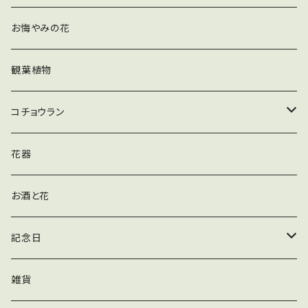
花束
お悔やみの花
観葉植物
コチョウラン
胡蝶蘭_白
花器
お酒と花
記念日
誕生日
雑貨