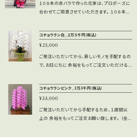
１０８本の赤バラで作った花束は、プロポーズに
合わせてご用意させていただきます。 １０８本の
バラの意味は、 『結婚してください』 プロポーズ
の時にしか贈れれない、特別な本数の 花束で
コチョウラン白_２万５千円（税込）
す。 一生一度の記念すべき日に、こんな花束を
¥25,000
準備して、彼女を驚かせてはいかがでしょうか。
バラの注文に日数が必要なため、 １週間以上前
ご発注いただいてから、新しいモノを手配するの
にご注文下さい。 基本的にご来店もしくは青森
で、お日にちに 余裕をもってご注文いただけると
市内の配達で承ります。地方発送出来る時期も
助かります。 青森市内配達無料です。県外に発
あります。
送も可能ですが、その場合は別途送料等がかか
コチョウランピンク_3万3千円（税込）
るので、 お電話（017-718-3787）にてお問合せ
¥33,000
願います。
ご発注いただいてから手配するため、１週間以
上の 余裕をもってご注文お願い致します。 （全
国でも有数の産地さんのコチョウランを手配して
います） 青森市内配達無料。 市外（県外）に発送