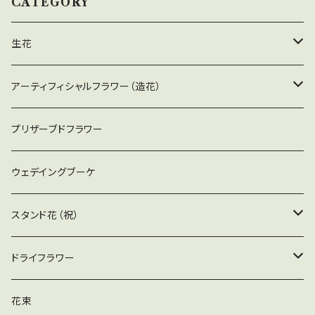
CATEGORY
です。
生花
大型アレンジ
アーティフィシャルフラワー（造花）
お悔やみの花
アレンジメント（花器付）
プリザーブドフラワー
お祝いの花
花束
ウェデイングブーケ
お仏壇用アレンジ（器付）
スタンド花（祝）
スタンド花（祝）
ドライフラワー
スタンド花（仏）
アレンジ（器付）
花束