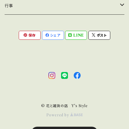
結婚記念日
行事
還暦
母の日
保存
シェア
LINE
ポスト
プロポーズ
© 花と雑貨の店 Y's Style
Powered by