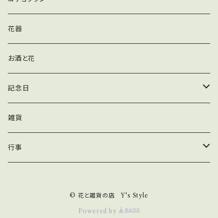
胡蝶蘭_白
花器
お酒と花
記念日
誕生日
雑貨
結婚記念日
行事
還暦
母の日
© 花と雑貨の店 Y's Style
プロポーズ
Powered by