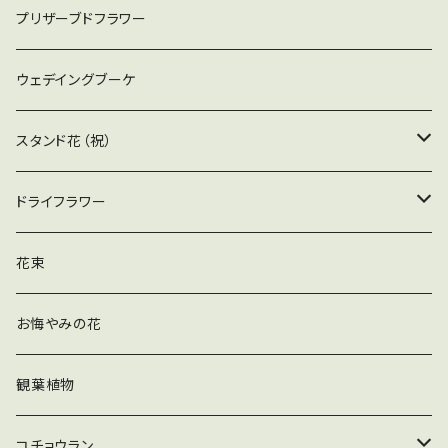
お悔やみの花
アレンジメント（花器付）
プリザーブドフラワー
お祝いの花
花束
ウェデイングブーケ
お仏壇用アレンジ（器付）
スタンド花（祝）
スタンド花（祝）
ドライフラワー
スタンド花（仏）
アレンジ（器付）
花束
花束
お悔やみの花
観葉植物
コチョウラン